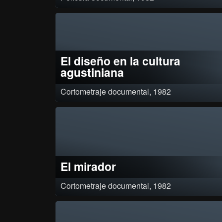
Clasificación: Aprobado por resolución 0067 del 28 de octubre de 198
Clasificado en 1A por resolución 3732 del mismo año¸
El diseño en la cultura
agustiniana
Cortometraje documental, 1982
Aspectos estéticos y de diseño en la cultura agustiniana.
El mirador
Cortometraje documental, 1982
Unos inválidos de la tercera edad habitan en un refugio de caridad Su
única entretención es escuchar lo que uno de ellos observa desde la
ventana Al final¸ se descubren que detrás de ella hay un muro¸
Clasificación: Aprobado por resolución 0044 de agosto de 1982¸