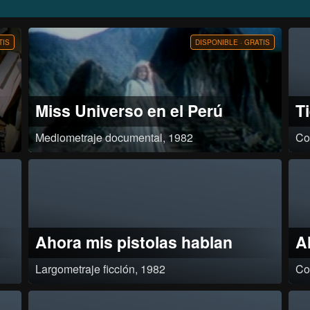
TIS
DISPONIBLE · GRATIS
Miss Universo en el Perú
T
Mediometraje documental, 1982
Co
Mientras en el Perú se realiza un concurso de belleza internacional,
Docu
cientos de mujeres peruanas levantan su voz de protesta por la
cerá
vergonzosa utilización de la mujer en la publicidad de productos de
consumo y por las enormes sumas de dinero que el Gobierno invierte en
el evento, en momentos en que el país vive una aguda crisis política,
económica y social.
Ahora mis pistolas hablan
A
Largometraje ficción, 1982
Co
82
Un viejo le narra a unos niños la historia de un personaje perseguido por
Trat
o Se
un cacique¸ que primero le hace guardar un dinero robado y
enfo
72
posteriormente lo delata para mandarlo a prisión. Cuando éste sale le
un e