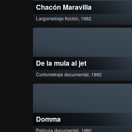
Chacón Maravilla
Largometraje ficción, 1982
De la mula al jet
Cortometraje documental, 1982
Por primera vez¸ una abuela campesina y su nieto van a viajar en avi
Un paisano les exagera la situación hasta que frustra su viaje.
Clasificación: Aprobado por resolución 023 de agosto 3 de 1984.
Domma
Película documental, 1982