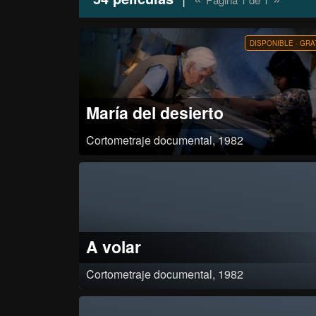
DISPONIBLE · GRA
María del desierto
Cortometraje documental, 1982
Un acercamiento a la persona y obra de María Reiche y su inmensa
empresa de descifrar las líneas de Nazca.
A volar
Cortometraje documental, 1982
Clasificación: Aprobado por resolución 0072 del 28 de octubre de 19
Categorizado en 1B por resolución 3732 de noviembre del mismo añ
presentó recurso de reposición Categorizado en 1A por resolución 00