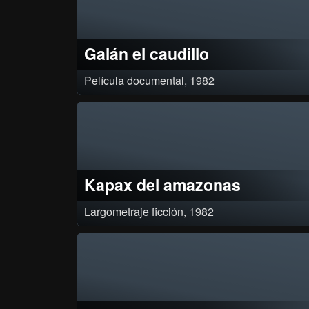
Clasificado 1A por resolución 2816 del 23 de agosto de 1982.
Galán el caudillo
Película documental, 1982
Luego de firmadas las capitulaciones¸ José Antonio Galán sigue hacia
río Magdalena¸ para después ser tomado prisionero y¸ por último¸ acc
a su trágica muerte¸ Clasificación: Aprobado por resolución 0029 de j
3 de 1982¸
Kapax del amazonas
Largometraje ficción, 1982
Linda¸ una antropóloga norteamericana viaja en un pequeño avión c
esposo¸ periodista y aviador. Se accidentan y caen en la mitad de la
selva. él es devorado por las alimañas. Linda es rescatada por el indi
“Kapax” quien la lleva a su tribu. Al ser aceptada por la tribu debe con
matrimonio y para ello escoge a su salvador “Kapax”. Pero hay un ter
que desea su amor. También llamada “Mundo Verde - Kapax del
Amazonas”.