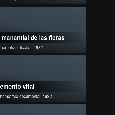
ificación: Aprobado por resolución 0043 del 5 de agosto de 1982¸
ificado 1A por resolución 2184
l manantial de las fieras
rgometraje ficción, 1982
oxeador y su entrenador deben huir de su pueblo al enfrentar las
pas de los empresarios. Organizan combates en otra población y
ién se ven envueltos en graves problemas. El entrenador muere y el
ador huye otra vez¸ pero con un pupilo que ha empezado a preparar.
lemento vital
rtometraje documental, 1982
ta las bondades del agua como preciado elemento de la naturaleza¸
ificación: D: Desaprobado por resolución 0057 del 29 de septiembre
1982¸