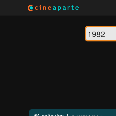
54 películas
|
«
»
Página 1 de 1