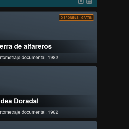
DISPONIBLE · GRATIS
ierra de alfareros
rtometraje documental, 1982
mental que narra el trabajo de la familia Sosa en la elaboración de
micas en Piura de acuerdo a técnicas ancestrales.
ldea Doradal
rtometraje documental, 1982
a la apertura de nuevas zonas de turismo como fuente de trabajo,
cadas, además a defender las condiciones ecológicas. Así se logra
quilibrio entre ecología y turismo.