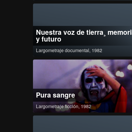
Nuestra voz de tierra¸ memor
y futuro
Largometraje documental, 1982
Registra la memoria de las luchas de la comunidad del resguardo
indígena Coconuco en el Cauca¸ que por cédula real del siglo diecioc
tiene derecho a 10¸000 hectáreas¸ y en 1971 apenas dispone de 1¸5
Se recrea un proceso que va de la sumisión a la organización pues “p
nosotros¸ refieren en la película¸ la tierra no es sólo un pedazo de lo
sino que como vivimos en ella¸ como gozamos o sufrimos con ella¸ es
raíz de la vida. Entonces la defendemos como la raíz de nuestra cultu
Pura sangre
Largometraje ficción, 1982
Roberto Hurtado, potentado azucarero del Valle del Cauca, padece u
extraña enfermedad que lo obliga a permanentes transfusiones
sanguíneas para sobrevivir. La sangre proviene de jóvenes cazados po
macabro grupo que integran Florencia, Perfecto y Ever, bajo la direcci
de Adolfo, hijo del magnate enfermo. Las víctimas mueren desangra