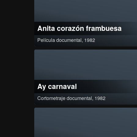
de diciembre del mismo año¸
Anita corazón frambuesa
Película documental, 1982
Se está filmando una película con el título Anita Corazón Frambuesa.
problemas se presentan: falta de luz¸ llueve… Al mismo tiempo¸ el
productor se enamora de la jefe de vestuario¸ el utilero trata de agrada
director a toda costa¸ el hijo del productor intenta conquistar a la
protagonista Todo lo que ocurre delante y detrás de las cámaras¸
Clasificación Aprobado por resolución 0048 del 5 de agosto de 1982
Categorizado en 1A por resolución 2870 del 23 de agosto del mismo
Ay carnaval
Cortometraje documental, 1982
Carnaval de Barranquilla 1981: desfiles¸ grupos y personajes tradicion
junto con dos puestas en escena¸ Clasificación: Aprobado por resoluc
2702 de 1982 Categorizado en 1A por resolución 2707 del mismo añ