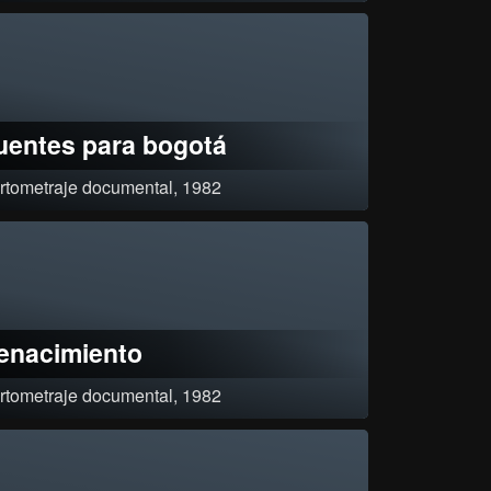
el Ballet de América Latina:Elitesynchopations¸ Petroceshka¸ El
idio¸ Clasificación: Aprobado por resolución 0041 del 5 de agosto de
2¸
uentes para bogotá
rtometraje documental, 1982
icación : Aprobado por resolución 0032 del 14 de julio de 1982.
ificado 1A por resolución 2664 de agosto.
enacimiento
rtometraje documental, 1982
el¸ guionista de cine¸ quiere pasar a la inmortalidad como los grandes
tros del Renacimiento Italiano en la Mansión de
des.Clasificación: Sin acta y sin resolución en el ministerio de
unicaciones¸