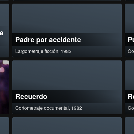
servicios públicos¸ Clasificación: Aprobado por resolución 0008 del 4 de
por 
febrero de 1983¸
Suic
198
ia
Padre por accidente
P
Largometraje ficción, 1982
Co
En ella una niña mexicana se aventura como polizón en un avión¸
Clasif
ho
huyendo de la vida que llevan sus pudientes pero desavenidos padres.
Clas
00.
Llega a Bogotá para vivir toda suerte de peripecias con un camionero¸
ara
robusto y bonachón¸ que no obstante las privaciones en que vive le
ma
ofrece lo que ella más anhelaba: amor. Mientras tanto¸ los contritos y
 la
angustiados progenitores buscan a la pequeña¸ al fin la encuentran¸ y
ra”.
aprenden la lección. Inicialmente su título era: “Mi pequeño amor”.
Recuerdo
R
Cortometraje documental, 1982
Co
na
Un astrónomo bogotano de comienzos de siglo anhela ver el Cometa
Marc
Halley. Al no poder¸ cuestiona su existencia y recuerda lo que ha sido su
maes
r el
vida hasta el momento. Clasificación: Aprobado por resolución 0036 del
Lour
ón
26 de mayo de 1981.
Com
das,