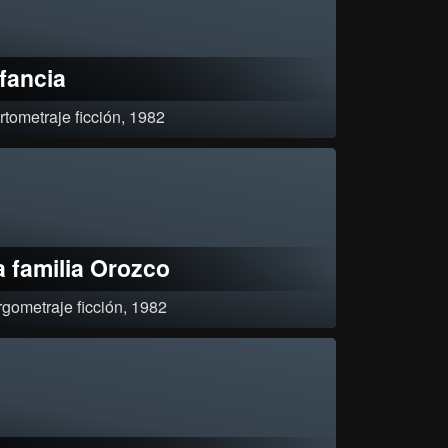
nfancia
rtometraje ficción, 1982
iño se enamora de su prima quien es algo mayor que él¸ siente
ción: Aprobado y clasificado
or resolución 006 de enero 17 de 1983¸
a familia Orozco
rgometraje ficción, 1982
arco de la historia de la familia Orozco se remonta hasta 1850,
do en el Perú se ejerce el tráfico de Esclavos. En 1895 la familia
ra hacia el norte y luego a Lima. En el trayecto, que se extiende
a 1919, se presentan episodios de la explotación en las haciendas
areras, pero también las luchas sociales de los anarco-sindicalistas,
originaron la jornada de trabajo de ocho horas.