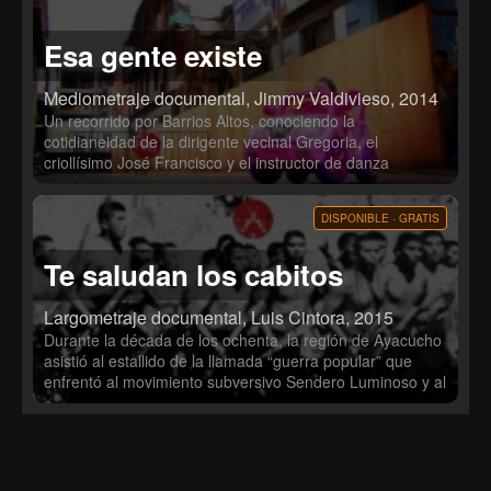
que recoge los actos, amores, crímenes y pecados de un
hombre sin más mérito que el de llevar un nombre cuyo
Esa gente existe
acróstico compone la palabra Perú.
Mediometraje documental, Jimmy Valdivieso, 2014
Un recorrido por Barrios Altos, conociendo la
cotidianeidad de la dirigente vecinal Gregoria, el
criollísimo José Francisco y el instructor de danza
afroperuana Ángelo, quienes nos abren las puertas de
casa mientras producen un espectáculo musical para
DISPONIBLE · GRATIS
rendir tributo al Señor de los Milagros.
Te saludan los cabitos
Largometraje documental, Luis Cintora, 2015
Durante la década de los ochenta, la región de Ayacucho
asistió al estallido de la llamada “guerra popular” que
enfrentó al movimiento subversivo Sendero Luminoso y al
Estado Peruano. La región fue pronto declarada en
estado de emergencia y la acción senderista fue
contrarrestada por una violenta e indiscriminada
3ps
represión por parte de las fuerzas armadas y el servicio
de inteligencia. En 1983, el Comando político-militar