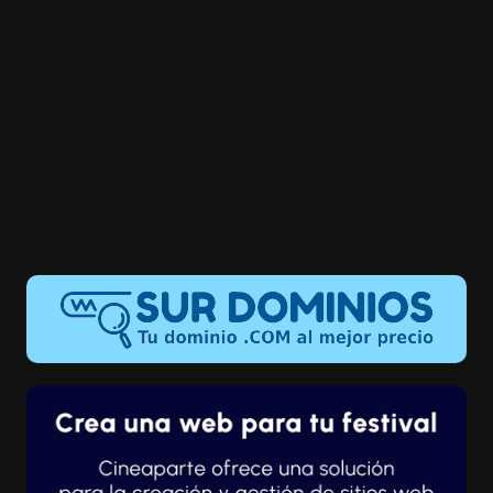
instala una base de operaciones en el Cuartel General nº
51 de Ayacucho, conocido popularmente como “Los
Cabitos”. Este cuartel se convertirá pronto en un centro
clandestino de detención, tortura, desaparición forzada y
ejecución extrajudicial de civiles considerados
sospechosos de formar parte de Sendero Luminoso.