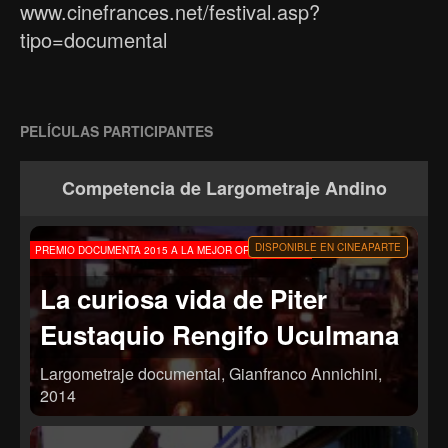
www.cinefrances.net/festival.asp?
tipo=documental
PELÍCULAS PARTICIPANTES
Competencia de Largometraje Andino
DISPONIBLE EN CINEAPARTE
PREMIO DOCUMENTA 2015 A LA MEJOR OPERA PRIMA
La curiosa vida de Piter
Eustaquio Rengifo Uculmana
Largometraje documental, Gianfranco Annichini,
2014
La azarosa vida y trágica muerte de Piter Eustaquio
Rengifo Uculmana, reconstruida como un rompecabezas