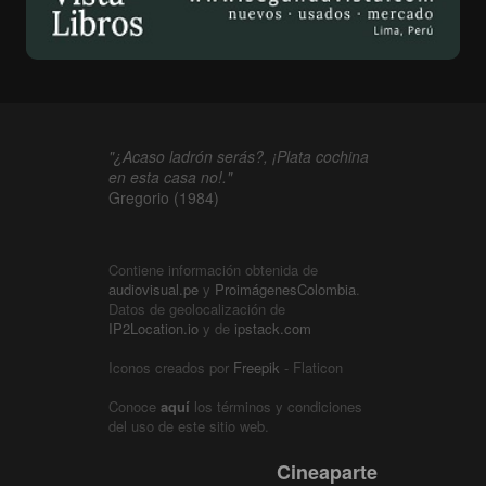
"¿Acaso ladrón serás?, ¡Plata cochina
en esta casa no!."
Gregorio (1984)
Contiene información obtenida de
audiovisual.pe
y
ProimágenesColombia
.
Datos de geolocalización de
IP2Location.io
y de
ipstack.com
Iconos creados por
Freepik
- Flaticon
Conoce
aquí
los términos y condiciones
del uso de este sitio web.
Cineaparte