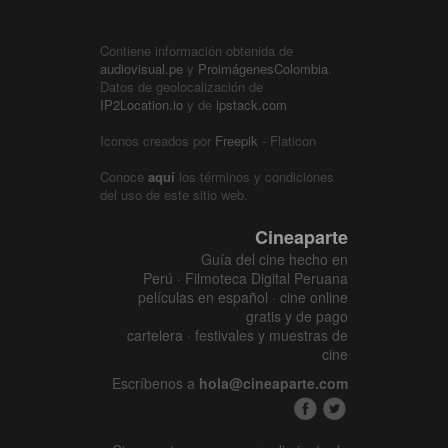
Contiene información obtenida de
audiovisual.pe
y
ProimágenesColombia
.
Datos de geolocalización de
IP2Location.io
y de
ipstack.com
Iconos creados por
Freepik
- Flaticon
Conoce
aquí
los términos y condiciones
del uso de este sitio web.
Cineaparte
Guía del cine hecho en
Perú · Filmoteca Digital Peruana
películas en español · cine online
gratis y de pago
cartelera · festivales y muestras de
cine
Escríbenos a
hola@cineaparte.com