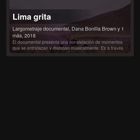
Lima grita
Largometraje documental, Dana Bonilla Brown y 1
más, 2018
El documental presenta una constelación de momentos
que se entrelazan y dialogan musicalmente. Es a través
de la inmersión a distintas escenas musicales alternativas
que se retrata la ciudad de Lima como un espacio
1ps
sonoro, conformado por pequeñas memorias que van
apareciendo atemporalmente. Es alrededor de este
retrato que la película se construye como un collage de
sensaciones, retratos de personajes, paisajes sonoros,
conciertos, conversaciones y poesía. Son géneros como
el rock, el punk, la psicodelia, la improvisación, el noise y
la electrónica experimental los que musicalizan
situaciones que se generan al habitar este lugar.