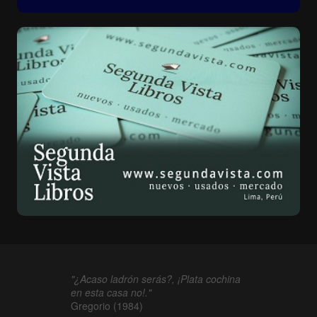
"¿Acaso ladrón serás?, ¡Plata cochina
en esta casa no!."
Gregorio (1984)