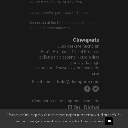
IP2Location.io
y de
ipstack.com
Iconos creados por
Freepik
- Flaticon
Conoce
aquí
los términos y condiciones
del uso de este sitio web.
Cineaparte
Guía del cine hecho en
Perú · Filmoteca Digital Peruana
películas en español · cine online
gratis y de pago
cartelera · festivales y muestras de
cine
Escríbenos a
hola@cineaparte.com
Cineaparte es un emprendimiento de
El Sur Digital
www.elsurcine.com
Usamos cookies propias y de terceros para mejorar tu experiencia en el sitio web. Si
Desarrollado por
SALA247
continúas navegando consideramos que aceptas el uso de cookies.
OK