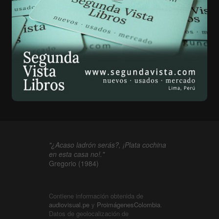
"¿Acaso ladrón serás?, ¡Plata cochina
en esta casa no!."
Gregorio (1984)
Contiene información obtenida de
audiovisual.pe
y
ProimágenesColombia
.
Datos de geolocalización de