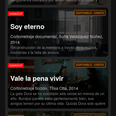
asesinan indiscriminadamente al ritmo de sus armas y de
la salsa. Milagrito, el hijo de Papá Milagro, se vio obligado
DISPONIBLE · GRATIS
GANADOR
a partir lejos del barrio tras la muerte de su padre. Veinte
años después, ha llegado el momento de volver a hacer
Soy eterno
sonar su trompeta.
Cortometraje documental, Sofía Velázquez Núñez,
2014
Reconstrucción de la memoria a través de la música,
memorias y la falta de ambos.
DISPONIBLE · GRATIS
GANADOR
Vale la pena vivir
Cortometraje ficción, Tilsa Otta, 2014
La gata Dora se ha suicidado seis veces en menos de un
año. Aunque parece estar perfectamente bien, sus
amigos temen por su última vida. Quizás Dora solo quiere
vivir cada día con intensidad.