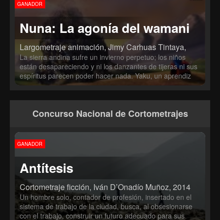
GANADOR
Nuna: La agonía del wamani
Largometraje animación, Jimy Carhuas Tintaya,
La sierra andina sufre un invierno perpetuo; los niños
están desapareciendo y ni los danzantes de tijeras ni sus
espíritus parecen poder hacer nada. Yaku, un aprendiz
de danzante, deberá emprender un viaje por el mundo
espiritual andino para recuperar a su hermano menor.
Mientras que su abuelo, el danzak Arístides, hará lo
Concurso Nacional de Cortometrajes
posible para liberar al Amaru, el poderoso espíritu del
clima, antes de que caiga en manos equivocadas.
GANADOR
Antítesis
Cortometraje ficción, Iván D’Onadío Muñoz, 2014
Un hombre solo, contador de profesión, insertado en el
sistema de trabajo de la ciudad, busca, al obsesionarse
con el trabajo, construir un futuro adecuado para sus