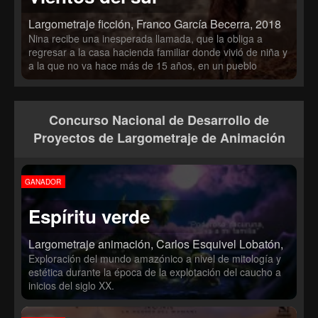
Largometraje ficción, Franco García Becerra, 2018
Nina recibe una inesperada llamada, que la obliga a
regresar a la casa hacienda familiar donde vivió de niña y
a la que no va hace más de 15 años, en un pueblo
alejado de la ciudad del Cusco. Ahí vive su abuelo
Fausto, quien está delicado de salud y es el único
pariente vivo que le queda. Él está obsesionado
Concurso Nacional de Desarrollo de
pensando que en su casa existe un “tapado” o tesoro
familiar escondido. Esta reunión hará replantear sus vidas
Proyectos de Largometraje de Animación
y encontrar una explicación al rumbo solitario que llevan.
GANADOR
Espíritu verde
Largometraje animación, Carlos Esquivel Lobatón,
Exploración del mundo amazónico a nivel de mitología y
estética durante la época de la explotación del caucho a
inicios del siglo XX.