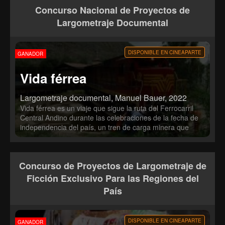
convirtiendo en una reflexión sobre el cine, la amistad y la
Concurso Nacional de Proyectos de
soledad.
Largometraje Documental
DISPONIBLE EN CINEAPARTE
GANADOR
Vida férrea
Largometraje documental, Manuel Bauer, 2022
Vida férrea es un viaje que sigue la ruta del Ferrocarril
Central Andino durante las celebraciones de la fecha de
independencia del país, un tren de carga minera que
desciende desde los Andes a 4800 metros de altura
hasta orillas del Océano Pacífico a través de una vía
trazada en 1870, con las pendientes más pronunciadas
Concurso de Proyectos de Largometraje de
del mundo.
Ficción Exclusivo Para las Regiones del
País
DISPONIBLE EN CINEAPARTE
GANADOR