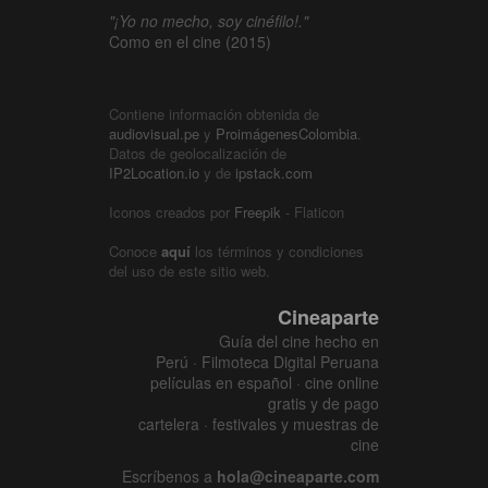
"¡Yo no mecho, soy cinéfilo!."
Como en el cine (2015)
Contiene información obtenida de
audiovisual.pe
y
ProimágenesColombia
.
Datos de geolocalización de
IP2Location.io
y de
ipstack.com
Iconos creados por
Freepik
- Flaticon
Conoce
aquí
los términos y condiciones
del uso de este sitio web.
Cineaparte
Guía del cine hecho en
Perú · Filmoteca Digital Peruana
películas en español · cine online
gratis y de pago
cartelera · festivales y muestras de
cine
Escríbenos a
hola@cineaparte.com