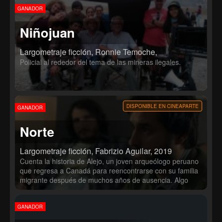
GANADOR
Niñojuan
Largometraje ficción, Ronnie Temoche,
Policial al rededor del tema de las mineras ilegales.
DISPONIBLE EN CINEAPARTE
GANADOR
Norte
Largometraje ficción, Fabrizio Aguilar, 2019
Cuenta la historia de Alejo, un joven arqueólogo peruano
que regresa a Canadá para reencontrarse con su familia
migrante después de muchos años de ausencia. Algo
ocurrió en el pasado que ha marcado la distancia y
frialdad que existe entre él y su padre. Mientras la
GANADOR
angustia lo consume, Alejo se cuestionará si la vida que
tiene es la que siempre deseó, al punto de llevarlo a