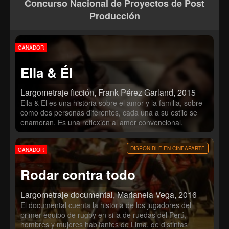
Concurso Nacional de Proyectos de Post
autóctona y se conserva una manera única de tocar la
guitarra, el violín, el arpa, el cajón y de contar historias
Producción
que dicen quiénes son.
GANADOR
Ella & Él
Largometraje ficción, Frank Pérez Garland, 2015
Ella & El es una historia sobre el amor y la familia, sobre
como dos personas diferentes, cada una a su estilo se
enamoran. Es una reflexión al amor convencional,
mostrando que las personas expresan el amor de
diversas maneras y a veces tienen que batallar con sus
DISPONIBLE EN CINEAPARTE
GANADOR
propias luchas internas para encontrar el equilibrio de sus
vidas. Ella & Él pretende dejar en los espectadores una
Rodar contra todo
emoción importante y muchas ganas de hablar sobre lo
que han visto, proyectándola en sus propias vidas y
relaciones y llevándolos a entender mejor sus propios
Largometraje documental, Marianela Vega, 2016
vínculos o a hacerse preguntas que antes no se habían
El documental cuenta la historia de los jugadores del
formulado.
primer equipo de rugby en silla de ruedas del Perú,
hombres y mujeres habitantes de Lima, de distintas