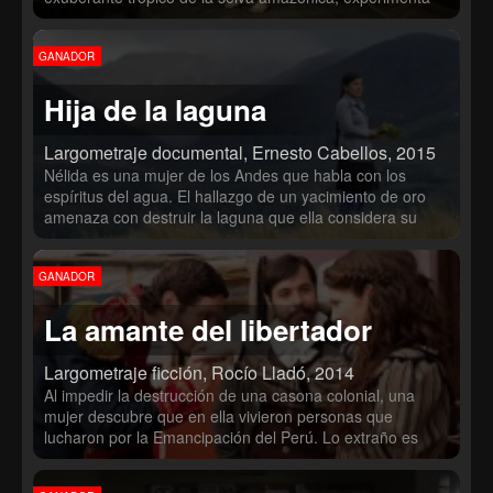
un despertar sexual por medio de una relación prohibida.
Victoria, de la adinerada alta sociedad limeña, vive con un
GANADOR
terrible secreto que hace de su vida interior una tan gris y
melancólica como la ciudad que la rodea; Zoraida, una
Hija de la laguna
anciana campesina residente en una aldea de los Andes,
enfrenta sus peores temores ante el regreso inesperado
de su distanciado hijo.
Largometraje documental, Ernesto Cabellos, 2015
Nélida es una mujer de los Andes que habla con los
espíritus del agua. El hallazgo de un yacimiento de oro
amenaza con destruir la laguna que ella considera su
madre. Para evitarlo, Nélida se suma a la lucha de los
campesinos de la zona que temen quedarse sin agua,
GANADOR
enfrentándolos a la minera de oro más grande de
Sudamérica.
La amante del libertador
Largometraje ficción, Rocío Lladó, 2014
Al impedir la destrucción de una casona colonial, una
mujer descubre que en ella vivieron personas que
lucharon por la Emancipación del Perú. Lo extraño es
que, entre ellas, cree reconocerse a sí misma.