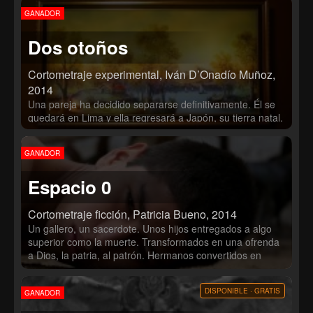
GANADOR
Dos otoños
Cortometraje experimental, Iván D’Onadío Muñoz,
2014
Una pareja ha decidido separarse definitivamente. Él se
quedará en Lima y ella regresará a Japón, su tierra natal.
Ellos y su contexto inmediato -sus cuerpos, su sala, sus
adornos, sus cuadros- iniciarán una danza significante
GANADOR
que le darán rostro a sus emociones encontradas.
Espacio 0
Cortometraje ficción, Patricia Bueno, 2014
Un gallero, un sacerdote. Unos hijos entregados a algo
superior como la muerte. Transformados en una ofrenda
a Dios, la patria, al patrón. Hermanos convertidos en
animales de pelea. Criados cual gallos, a los que se les
cuida, educa y ama, pero sobre todo se les entrena en el
DISPONIBLE · GRATIS
GANADOR
gran arte de matar. Creados y criados para sacrificarse.