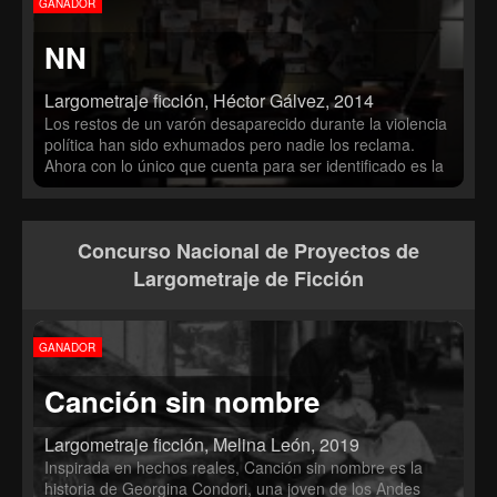
GANADOR
NN
Largometraje ficción, Héctor Gálvez, 2014
Los restos de un varón desaparecido durante la violencia
política han sido exhumados pero nadie los reclama.
Ahora con lo único que cuenta para ser identificado es la
fotografía de una chica sonriente hallada debajo de su
camisa. Sólo una fotografía borrosa, fijación de un tiempo
y una memoria.
Concurso Nacional de Proyectos de
Largometraje de Ficción
GANADOR
Canción sin nombre
Largometraje ficción, Melina León, 2019
Inspirada en hechos reales, Canción sin nombre es la
historia de Georgina Condori, una joven de los Andes