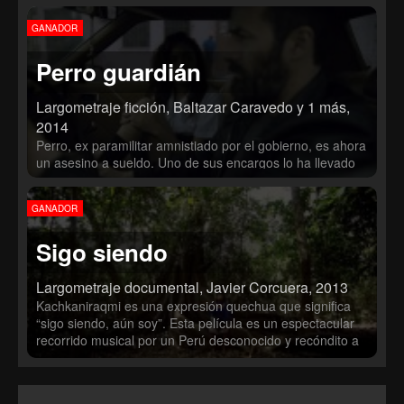
desaparición de su novia hace 7 años.
GANADOR
Perro guardián
Largometraje ficción, Baltazar Caravedo y 1 más,
2014
Perro, ex paramilitar amnistiado por el gobierno, es ahora
un asesino a sueldo. Uno de sus encargos lo ha llevado
hasta una iglesia cristiana, donde conoce a Milagros,
adolescente por quien siente una extraña atracción. Entre
GANADOR
rezos, llantos y asesinatos, la voz del Apóstol del templo
comienza a cuestionar su vida. Su arma está a punto de
Sigo siendo
convertirse en la espada del Señor.
Largometraje documental, Javier Corcuera, 2013
Kachkaniraqmi es una expresión quechua que significa
“sigo siendo, aún soy”. Esta película es un espectacular
recorrido musical por un Perú desconocido y recóndito a
través de tres grandes regiones: Ayacucho (la zona
andina), la Amazonía (la selva) y la Costa (Lima, la
ciudad), en las que se sigue cantando en la lengua