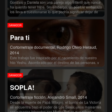
Gonzalo y Daniela son una pareja algo infantil que nunca
ha querido tener hijos. Sin embargo, un posible embarazo
los lleva a cuestionarse lo que podría significar dejar de
ser niños, para criar uno.
GANADOR
Para ti
Cortometraje documental, Rodrigo Otero Heraud,
2014
Este trabajo fue inspirado por el nacimiento de nuestro
hijo Yeshu. Asombrado por el destino de las personas, y
el hecho de que nacer en un determinado país, realidad,
época, con determinados padres, no debe ser cuestión
GANADOR
de azar, me preguntaba qué tipo de destino tiene aquel
que viene a ser mi hijo.
SOPLA!
Cortometraje ficción, Alejandro Small, 2014
Desde la muerte de Papá Milagro, el barrio de La Victoria
se encuentra bajo el poder de Los Salsa, unos maleantes
sanguinarios liderados por Mister Batuta que roban y