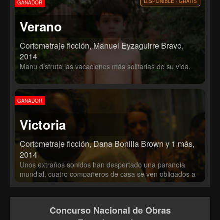
DISPONIBLE · GRATIS
GANADOR
Verano
Cortometraje ficción, Manuel Eyzaguirre Bravo,
2014
Manu disfruta las vacaciones más solitarias de su vida.
GANADOR
Victoria
Cortometraje ficción, Dana Bonilla Brown y 1 más,
2014
Unos extraños sonidos han despertado una paranoia
mundial, cuatro compañeros de casa se ven obligados a
permanecer encerrados en una cocina, teniendo como
único vínculo con el exterior, un viejo televisor. Strange
sounds have aroused global paranoia. Four housemates
Concurso Nacional de Obras
are forced to remain locked in a kitchen, having an old tv