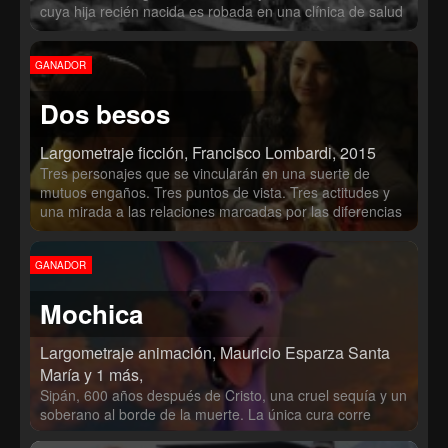
cuya hija recién nacida es robada en una clínica de salud
falsa. Su búsqueda desesperada de la niña la lleva a la
sede de un importante periódico, donde conoce a Pedro
GANADOR
Campos, un periodista solitario que se encarga de la
investigación.
Dos besos
Largometraje ficción, Francisco Lombardi, 2015
Tres personajes que se vincularán en una suerte de
mutuos engaños. Tres puntos de vista. Tres actitudes y
una mirada a las relaciones marcadas por las diferencias
sociales y culturales.
GANADOR
Mochica
Largometraje animación, Mauricio Esparza Santa
María y 1 más,
Sipán, 600 años después de Cristo, una cruel sequía y un
soberano al borde de la muerte. La única cura corre
peligro.