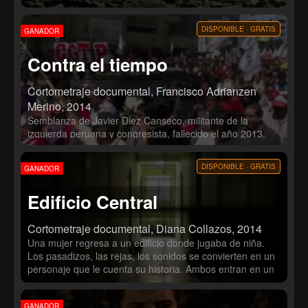
expectativas y las de su familia. Sin embargo, al contratar
a Rosa como empleada doméstica, hallará un
DISPONIBLE · GRATIS
GANADOR
impedimento para seguir con la disciplina de su trabajo.
Contra el tiempo
Cortometraje documental, Francisco Adrianzen
Merino, 2014
Semblanza de Javier Diez Canseco, militante de la
izquierda peruana y congresista, fallecido el año 2013.
DISPONIBLE · GRATIS
GANADOR
Edificio Central
Cortometraje documental, Diana Collazos, 2014
Una mujer regresa a un edificio donde jugaba de niña.
Los pasadizos, las rejas, los sonidos se convierten en un
personaje que le cuenta su historia. Ambos entran en un
viaje a sus memorias donde los juegos, frases y
canciones recrean el encuentro y el afecto del pasado.
GANADOR