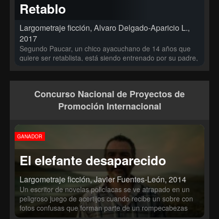
Retablo
perder su propia realidad.
Largometraje ficción, Alvaro Delgado-Aparicio L.,
2017
Segundo Paucar, un chico ayacuchano de 14 años que
quiere ser retablista, está siendo entrenado por su padre,
un maestro reconocido, para continuar con el legado
familiar. Camino a una fiesta patronal, Segundo observa
casi por accidente a su padre en un acto que hace que su
Concurso Nacional de Proyectos de
mundo se le venga abajo.
Promoción Internacional
GANADOR
El elefante desaparecido
Largometraje ficción, Javier Fuentes-León, 2014
Un escritor de novelas policíacas se ve atrapado en un
peligroso juego de acertijos cuando recibe un sobre con
fotos confusas que forman parte de un rompecabezas
que podría ayudarlo a revelar quién estuvo detrás de la