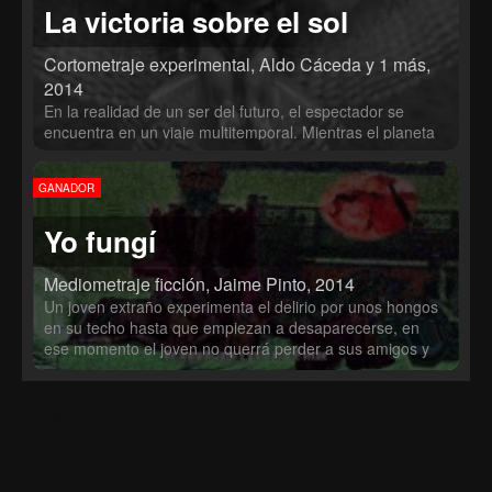
La victoria sobre el sol
Cortometraje experimental, Aldo Cáceda y 1 más,
2014
En la realidad de un ser del futuro, el espectador se
encuentra en un viaje multitemporal. Mientras el planeta
Tierra, en su afán de poder, sostiene una guerra contra el
Sol tratando de crear un nuevo orden en el universo.
GANADOR
Yo fungí
Mediometraje ficción, Jaime Pinto, 2014
Un joven extraño experimenta el delirio por unos hongos
en su techo hasta que empiezan a desaparecerse, en
ese momento el joven no querrá perder a sus amigos y
hará lo imposible.
43ps