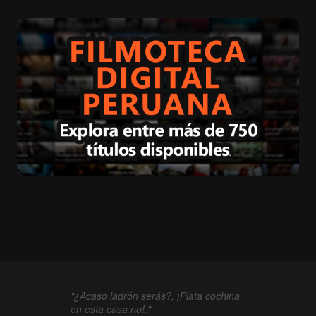
"¿Acaso ladrón serás?, ¡Plata cochina
en esta casa no!."