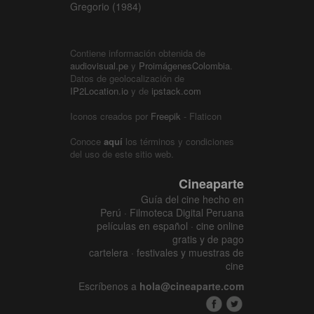
Gregorio (1984)
Contiene información obtenida de
audiovisual.pe
y
ProimágenesColombia
.
Datos de geolocalización de
IP2Location.io
y de
ipstack.com
Iconos creados por
Freepik
- Flaticon
Conoce
aquí
los términos y condiciones
del uso de este sitio web.
Cineaparte
Guía del cine hecho en
Perú · Filmoteca Digital Peruana
películas en español · cine online
gratis y de pago
cartelera · festivales y muestras de
cine
Escríbenos a
hola@cineaparte.com