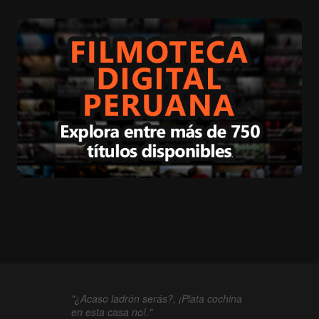
"¿Acaso ladrón serás?, ¡Plata cochina
en esta casa no!."