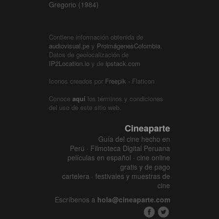
Gregorio (1984)
Contiene información obtenida de
audiovisual.pe
y
ProimágenesColombia
.
Datos de geolocalización de
IP2Location.io
y de
ipstack.com
Iconos creados por
Freepik
- Flaticon
Conoce
aquí
los términos y condiciones
del uso de este sitio web.
Cineaparte
Guía del cine hecho en
Perú · Filmoteca Digital Peruana
películas en español · cine online
gratis y de pago
cartelera · festivales y muestras de
cine
Escríbenos a
hola@cineaparte.com