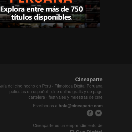
Cineaparte
uía del cine hecho en Perú · Filmoteca Digital Peruana
películas en español · cine online gratis y de pago
cartelera · festivales y muestras de cine
Escríbenos a
hola@cineaparte.com
Cineaparte es un emprendimiento de
El Sur Digital