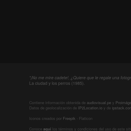
"¡No me mire cadete!, ¿Quiere que le regale una fotogr
La ciudad y los perros (1985).
Contiene información obtenida de
audiovisual.pe
y
Proimág
Datos de geolocalización de
IP2Location.io
y de
ipstack.co
Iconos creados por
Freepik
- Flaticon
Conoce
aquí
los términos y condiciones del uso de este sit