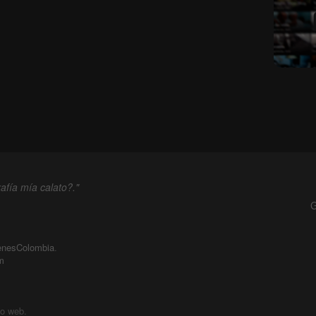
afía mía calato?."
G
enesColombia
.
m
io web.