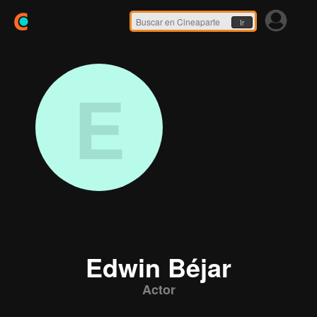
Ir
E
Edwin Béjar
Actor