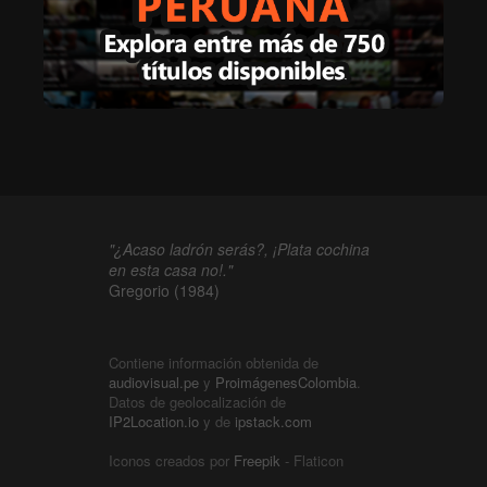
"¿Acaso ladrón serás?, ¡Plata cochina
en esta casa no!."
Gregorio (1984)
Contiene información obtenida de
audiovisual.pe
y
ProimágenesColombia
.
Datos de geolocalización de
IP2Location.io
y de
ipstack.com
Iconos creados por
Freepik
- Flaticon