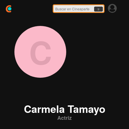
Ir
C
Carmela Tamayo
Actriz