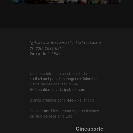
"¿Acaso ladrón serás?, ¡Plata cochina
en esta casa no!."
Gregorio (1984)
Contiene información obtenida de
audiovisual.pe
y
ProimágenesColombia
.
Datos de geolocalización de
IP2Location.io
y de
ipstack.com
Iconos creados por
Freepik
- Flaticon
Conoce
aquí
los términos y condiciones
del uso de este sitio web.
Cineaparte