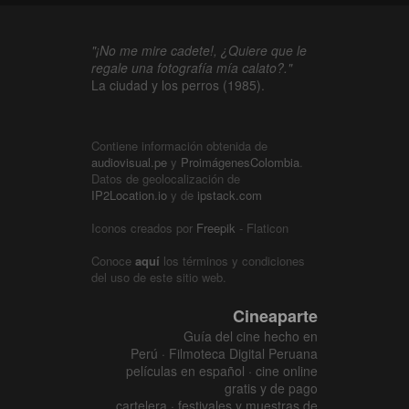
"¡No me mire cadete!, ¿Quiere que le
regale una fotografía mía calato?."
La ciudad y los perros (1985).
Contiene información obtenida de
audiovisual.pe
y
ProimágenesColombia
.
Datos de geolocalización de
IP2Location.io
y de
ipstack.com
Iconos creados por
Freepik
- Flaticon
Conoce
aquí
los términos y condiciones
del uso de este sitio web.
Cineaparte
Guía del cine hecho en
Perú · Filmoteca Digital Peruana
películas en español · cine online
gratis y de pago
cartelera · festivales y muestras de