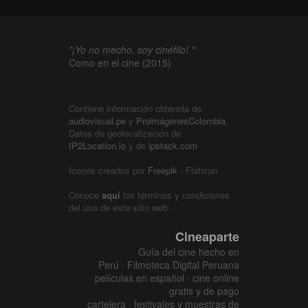
"¡Yo no mecho, soy cinéfilo!."
Como en el cine (2015)
Contiene información obtenida de
audiovisual.pe
y
ProimágenesColombia
.
Datos de geolocalización de
IP2Location.io
y de
ipstack.com
Iconos creados por
Freepik
- Flaticon
Conoce
aquí
los términos y condiciones
del uso de este sitio web.
Cineaparte
Guía del cine hecho en
Perú · Filmoteca Digital Peruana
películas en español · cine online
gratis y de pago
cartelera · festivales y muestras de