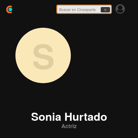
Ir
S
Sonia Hurtado
Actriz