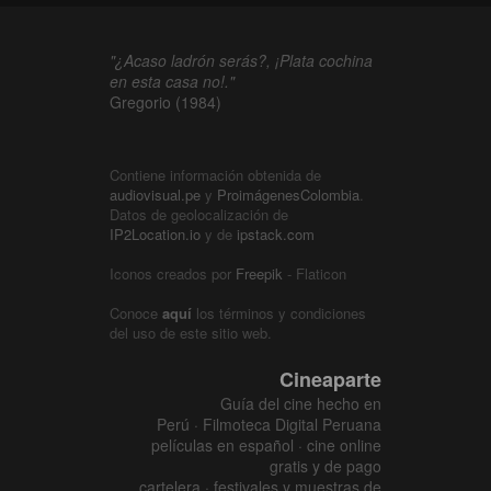
"¿Acaso ladrón serás?, ¡Plata cochina
en esta casa no!."
Gregorio (1984)
Contiene información obtenida de
audiovisual.pe
y
ProimágenesColombia
.
Datos de geolocalización de
IP2Location.io
y de
ipstack.com
Iconos creados por
Freepik
- Flaticon
Conoce
aquí
los términos y condiciones
del uso de este sitio web.
Cineaparte
Guía del cine hecho en
Perú · Filmoteca Digital Peruana
películas en español · cine online
gratis y de pago
cartelera · festivales y muestras de