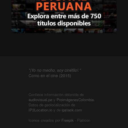
"¡Yo no mecho, soy cinéfilo!."
Como en el cine (2015)
Contiene información obtenida de
audiovisual.pe
y
ProimágenesColombia
.
Datos de geolocalización de
IP2Location.io
y de
ipstack.com
Iconos creados por
Freepik
- Flaticon