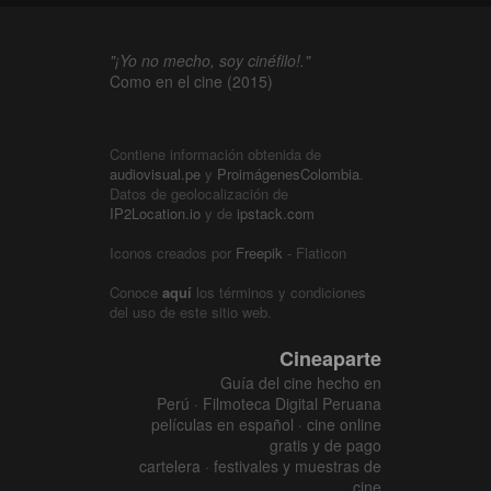
"¡Yo no mecho, soy cinéfilo!."
Como en el cine (2015)
Contiene información obtenida de
audiovisual.pe
y
ProimágenesColombia
.
Datos de geolocalización de
IP2Location.io
y de
ipstack.com
Iconos creados por
Freepik
- Flaticon
Conoce
aquí
los términos y condiciones
del uso de este sitio web.
Cineaparte
Guía del cine hecho en
Perú · Filmoteca Digital Peruana
películas en español · cine online
gratis y de pago
cartelera · festivales y muestras de
cine