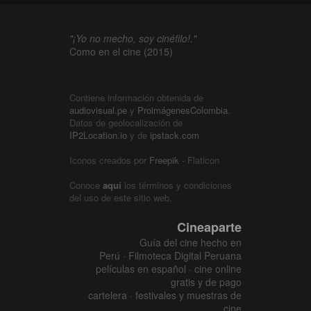
"¡Yo no mecho, soy cinéfilo!."
Como en el cine (2015)
Contiene información obtenida de
audiovisual.pe
y
ProimágenesColombia
.
Datos de geolocalización de
IP2Location.io
y de
ipstack.com
Iconos creados por
Freepik
- Flaticon
Conoce
aquí
los términos y condiciones
del uso de este sitio web.
Cineaparte
Guía del cine hecho en
Perú · Filmoteca Digital Peruana
películas en español · cine online
gratis y de pago
cartelera · festivales y muestras de
cine