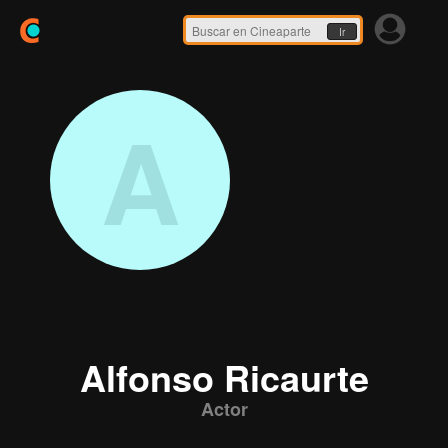
Ir
A
Alfonso Ricaurte
Actor