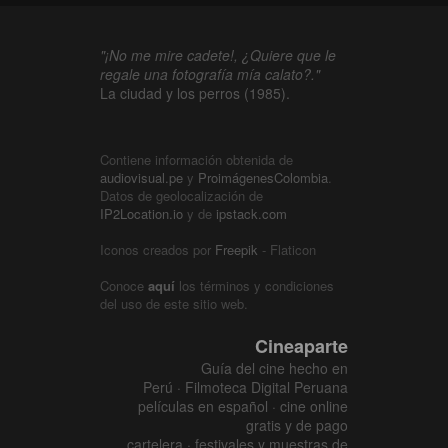
"¡No me mire cadete!, ¿Quiere que le
regale una fotografía mía calato?."
La ciudad y los perros (1985).
Contiene información obtenida de
audiovisual.pe
y
ProimágenesColombia
.
Datos de geolocalización de
IP2Location.io
y de
ipstack.com
Iconos creados por
Freepik
- Flaticon
Conoce
aquí
los términos y condiciones
del uso de este sitio web.
Cineaparte
Guía del cine hecho en
Perú · Filmoteca Digital Peruana
películas en español · cine online
gratis y de pago
cartelera · festivales y muestras de