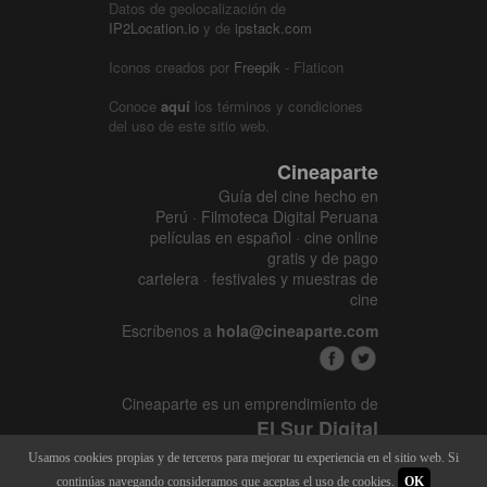
Datos de geolocalización de
IP2Location.io
y de
ipstack.com
Iconos creados por
Freepik
- Flaticon
Conoce
aquí
los términos y condiciones
del uso de este sitio web.
Cineaparte
Guía del cine hecho en
Perú · Filmoteca Digital Peruana
películas en español · cine online
gratis y de pago
cartelera · festivales y muestras de
cine
Escríbenos a
hola@cineaparte.com
Cineaparte es un emprendimiento de
El Sur Digital
www.elsurcine.com
Usamos cookies propias y de terceros para mejorar tu experiencia en el sitio web. Si
Desarrollado por
SALA247
continúas navegando consideramos que aceptas el uso de cookies.
OK