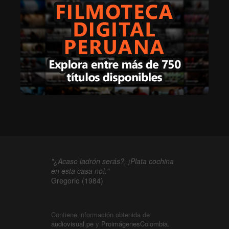
"¿Acaso ladrón serás?, ¡Plata cochina
en esta casa no!."
Gregorio (1984)
Contiene información obtenida de
audiovisual.pe
y
ProimágenesColombia
.