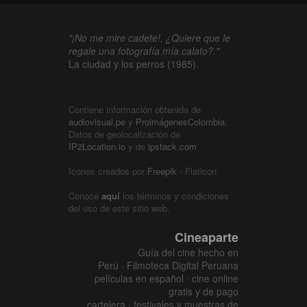
"¡No me mire cadete!, ¿Quiere que le
regale una fotografía mía calato?."
La ciudad y los perros (1985).
Contiene información obtenida de
audiovisual.pe
y
ProimágenesColombia
.
Datos de geolocalización de
IP2Location.io
y de
ipstack.com
Iconos creados por
Freepik
- Flaticon
Conoce
aquí
los términos y condiciones
del uso de este sitio web.
Cineaparte
Guía del cine hecho en
Perú · Filmoteca Digital Peruana
películas en español · cine online
gratis y de pago
cartelera · festivales y muestras de