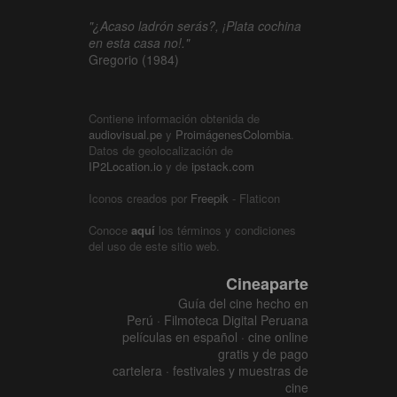
"¿Acaso ladrón serás?, ¡Plata cochina
en esta casa no!."
Gregorio (1984)
Contiene información obtenida de
audiovisual.pe
y
ProimágenesColombia
.
Datos de geolocalización de
IP2Location.io
y de
ipstack.com
Iconos creados por
Freepik
- Flaticon
Conoce
aquí
los términos y condiciones
del uso de este sitio web.
Cineaparte
Guía del cine hecho en
Perú · Filmoteca Digital Peruana
películas en español · cine online
gratis y de pago
cartelera · festivales y muestras de
cine