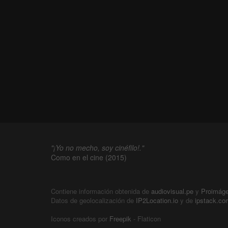
"¡Yo no mecho, soy cinéfilo!."
Como en el cine (2015)
Contiene información obtenida de
audiovisual.pe
y
Proimág
Datos de geolocalización de
IP2Location.io
y de
ipstack.co
Iconos creados por
Freepik
- Flaticon