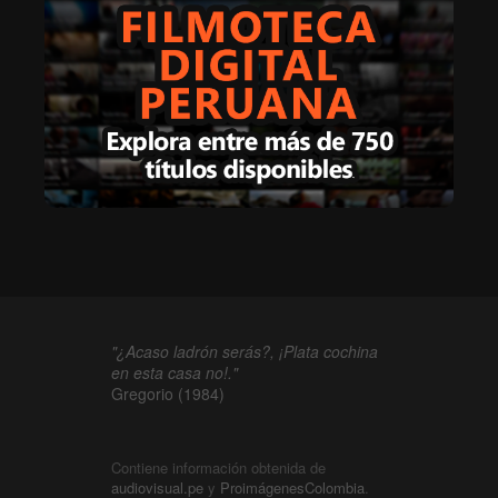
"¿Acaso ladrón serás?, ¡Plata cochina
en esta casa no!."
Gregorio (1984)
Contiene información obtenida de
audiovisual.pe
y
ProimágenesColombia
.