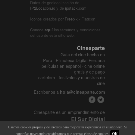
Datos de geolocalización de
IP2Location.io
y de
ipstack.com
Iconos creados por
Freepik
- Flaticon
Conoce
aquí
los términos y condiciones
del uso de este sitio web.
Cineaparte
Guía del cine hecho en
Perú · Filmoteca Digital Peruana
películas en español · cine online
gratis y de pago
cartelera · festivales y muestras de
cine
Escríbenos a
hola@cineaparte.com
Cineaparte es un emprendimiento de
El Sur Digital
www.elsurcine.com
Usamos cookies propias y de terceros para mejorar tu experiencia en el sitio web. Si
Desarrollado por
SALA247
continúas navegando consideramos que aceptas el uso de cookies.
OK