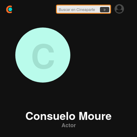
Ir
C
Consuelo Moure
Actor