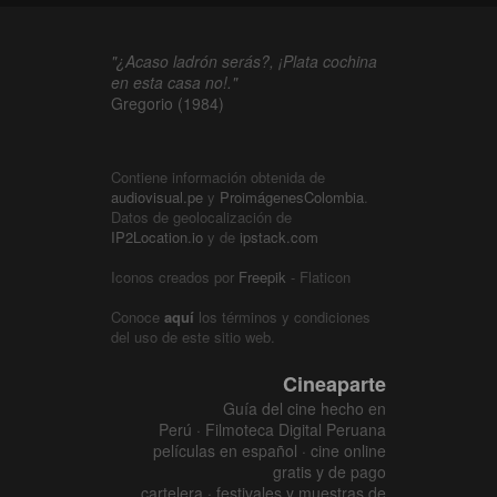
"¿Acaso ladrón serás?, ¡Plata cochina
en esta casa no!."
Gregorio (1984)
Contiene información obtenida de
audiovisual.pe
y
ProimágenesColombia
.
Datos de geolocalización de
IP2Location.io
y de
ipstack.com
Iconos creados por
Freepik
- Flaticon
Conoce
aquí
los términos y condiciones
del uso de este sitio web.
Cineaparte
Guía del cine hecho en
Perú · Filmoteca Digital Peruana
películas en español · cine online
gratis y de pago
cartelera · festivales y muestras de