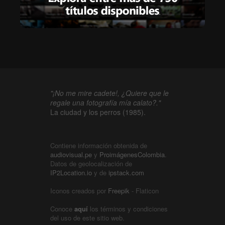
"¡No me mire cadete!, ¿Quiere que le
regale una fotografía mía calato?."
La ciudad y los perros (1985).
Contiene información obtenida de
audiovisual.pe
y
ProimágenesColombia
.
Datos de geolocalización de
IP2Location.io
y de
ipstack.com
Iconos creados por
Freepik
- Flaticon
Conoce
aquí
los términos y condiciones
del uso de este sitio web.