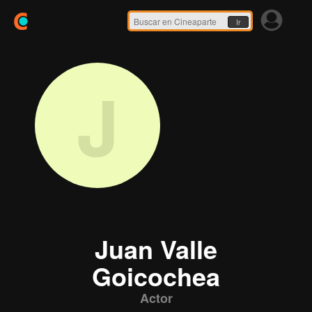
Ir
J
Juan Valle
Goicochea
Actor