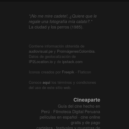
"¡No me mire cadete!, ¿Quiere que le
regale una fotografía mía calato?."
La ciudad y los perros (1985).
Contiene información obtenida de
audiovisual.pe
y
ProimágenesColombia
.
Datos de geolocalización de
IP2Location.io
y de
ipstack.com
Iconos creados por
Freepik
- Flaticon
Conoce
aquí
los términos y condiciones
del uso de este sitio web.
Cineaparte
Guía del cine hecho en
Perú · Filmoteca Digital Peruana
películas en español · cine online
gratis y de pago
cartelera · festivales y muestras de