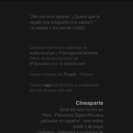
"¡No me mire cadete!, ¿Quiere que le
regale una fotografía mía calato?."
La ciudad y los perros (1985).
Contiene información obtenida de
audiovisual.pe
y
ProimágenesColombia
.
Datos de geolocalización de
IP2Location.io
y de
ipstack.com
Iconos creados por
Freepik
- Flaticon
Conoce
aquí
los términos y condiciones
del uso de este sitio web.
Cineaparte
Guía del cine hecho en
Perú · Filmoteca Digital Peruana
películas en español · cine online
gratis y de pago
cartelera · festivales y muestras de