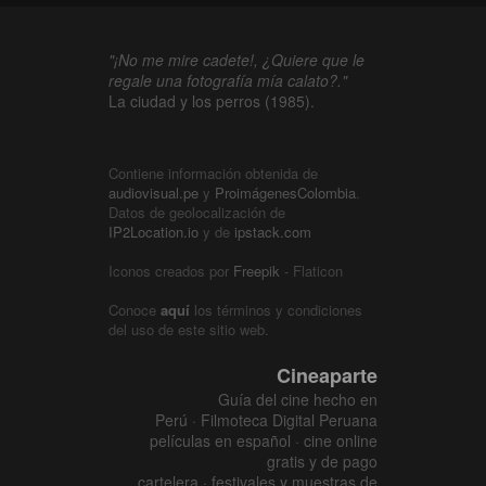
"¡No me mire cadete!, ¿Quiere que le
regale una fotografía mía calato?."
La ciudad y los perros (1985).
Contiene información obtenida de
audiovisual.pe
y
ProimágenesColombia
.
Datos de geolocalización de
IP2Location.io
y de
ipstack.com
Iconos creados por
Freepik
- Flaticon
Conoce
aquí
los términos y condiciones
del uso de este sitio web.
Cineaparte
Guía del cine hecho en
Perú · Filmoteca Digital Peruana
películas en español · cine online
gratis y de pago
cartelera · festivales y muestras de