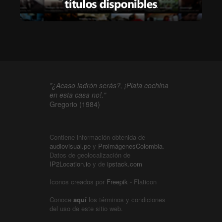
"¿Acaso ladrón serás?, ¡Plata cochina
en esta casa no!."
Gregorio (1984)
Contiene información obtenida de
audiovisual.pe
y
ProimágenesColombia
.
Datos de geolocalización de
IP2Location.io
y de
ipstack.com
Iconos creados por
Freepik
- Flaticon
Conoce
aquí
los términos y condiciones
del uso de este sitio web.