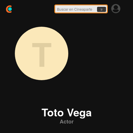
Ir
T
Toto Vega
Actor