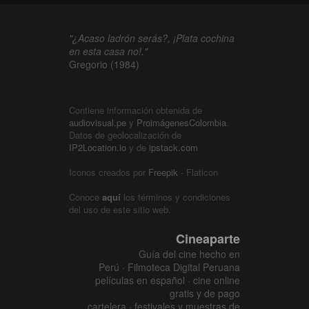
"¿Acaso ladrón serás?, ¡Plata cochina
en esta casa no!."
Gregorio (1984)
Contiene información obtenida de
audiovisual.pe
y
ProimágenesColombia
.
Datos de geolocalización de
IP2Location.io
y de
ipstack.com
Iconos creados por
Freepik
- Flaticon
Conoce
aquí
los términos y condiciones
del uso de este sitio web.
Cineaparte
Guía del cine hecho en
Perú · Filmoteca Digital Peruana
películas en español · cine online
gratis y de pago
cartelera · festivales y muestras de