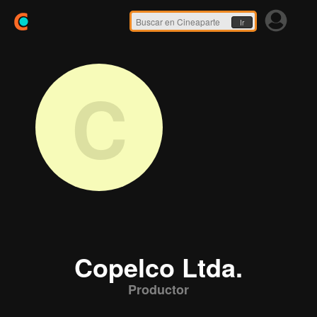
Ir
C
Copelco Ltda.
Productor