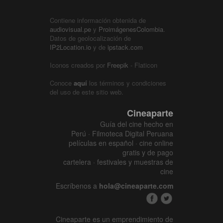
Contiene información obtenida de
audiovisual.pe
y
ProimágenesColombia
.
Datos de geolocalización de
IP2Location.io
y de
ipstack.com
Iconos creados por
Freepik
- Flaticon
Conoce
aquí
los términos y condiciones
del uso de este sitio web.
Cineaparte
Guía del cine hecho en
Perú · Filmoteca Digital Peruana
películas en español · cine online
gratis y de pago
cartelera · festivales y muestras de
cine
Escríbenos a
hola@cineaparte.com
Cineaparte es un emprendimiento de