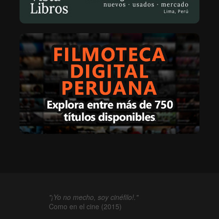
"¡Yo no mecho, soy cinéfilo!."
Como en el cine (2015)