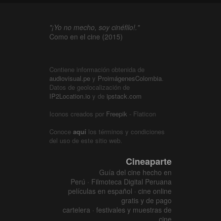
"¡Yo no mecho, soy cinéfilo!."
Como en el cine (2015)
Contiene información obtenida de
audiovisual.pe
y
ProimágenesColombia
.
Datos de geolocalización de
IP2Location.io
y de
ipstack.com
Iconos creados por
Freepik
- Flaticon
Conoce
aquí
los términos y condiciones
del uso de este sitio web.
Cineaparte
Guía del cine hecho en
Perú · Filmoteca Digital Peruana
películas en español · cine online
gratis y de pago
cartelera · festivales y muestras de
cine