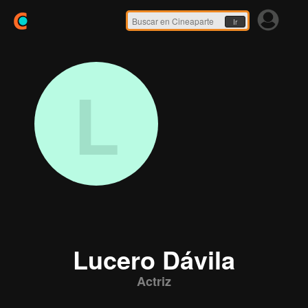
Ir
L
Lucero Dávila
Actriz