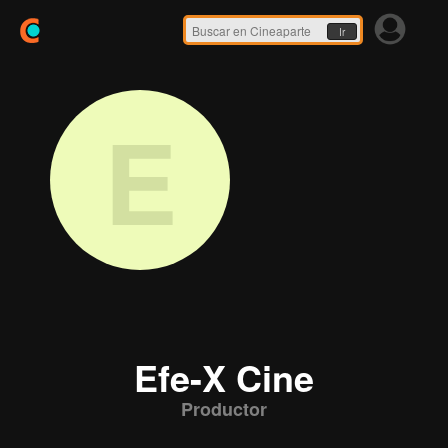
Ir
E
Efe-X Cine
Productor