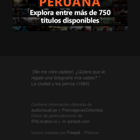
"¡No me mire cadete!, ¿Quiere que le
regale una fotografía mía calato?."
La ciudad y los perros (1985).
Contiene información obtenida de
audiovisual.pe
y
ProimágenesColombia
.
Datos de geolocalización de
IP2Location.io
y de
ipstack.com
Iconos creados por
Freepik
- Flaticon