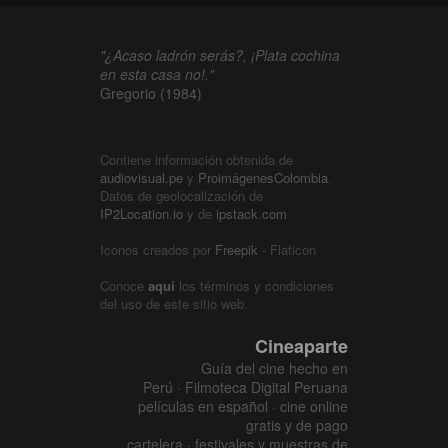
"¿Acaso ladrón serás?, ¡Plata cochina
en esta casa no!."
Gregorio (1984)
Contiene información obtenida de
audiovisual.pe
y
ProimágenesColombia
.
Datos de geolocalización de
IP2Location.io
y de
ipstack.com
Iconos creados por
Freepik
- Flaticon
Conoce
aquí
los términos y condiciones
del uso de este sitio web.
Cineaparte
Guía del cine hecho en
Perú · Filmoteca Digital Peruana
películas en español · cine online
gratis y de pago
cartelera · festivales y muestras de