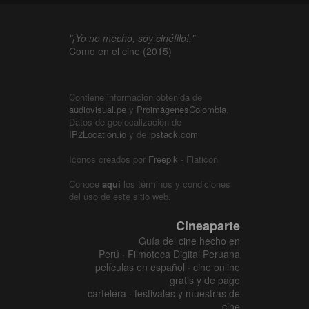
"¡Yo no mecho, soy cinéfilo!."
Como en el cine (2015)
Contiene información obtenida de
audiovisual.pe
y
ProimágenesColombia
.
Datos de geolocalización de
IP2Location.io
y de
ipstack.com
Iconos creados por
Freepik
- Flaticon
Conoce
aquí
los términos y condiciones
del uso de este sitio web.
Cineaparte
Guía del cine hecho en
Perú · Filmoteca Digital Peruana
películas en español · cine online
gratis y de pago
cartelera · festivales y muestras de
cine