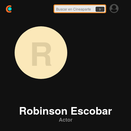
Ir
R
Robinson Escobar
Actor