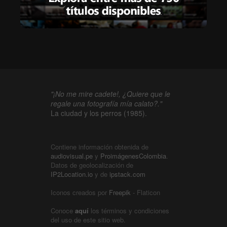
"¡No me mire cadete!, ¿Quiere que le
regale una fotografía mía calato?."
La ciudad y los perros (1985).
Contiene información obtenida de
audiovisual.pe
y
ProimágenesColombia
.
Datos de geolocalización de
IP2Location.io
y de
ipstack.com
Iconos creados por
Freepik
- Flaticon
Conoce
aquí
los términos y condiciones
del uso de este sitio web.