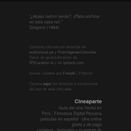
"¿Acaso ladrón serás?, ¡Plata cochina
en esta casa no!."
Gregorio (1984)
Contiene información obtenida de
audiovisual.pe
y
ProimágenesColombia
.
Datos de geolocalización de
IP2Location.io
y de
ipstack.com
Iconos creados por
Freepik
- Flaticon
Conoce
aquí
los términos y condiciones
del uso de este sitio web.
Cineaparte
Guía del cine hecho en
Perú · Filmoteca Digital Peruana
películas en español · cine online
gratis y de pago
cartelera · festivales y muestras de