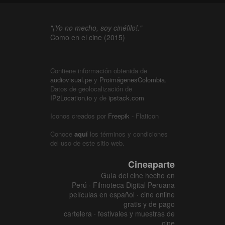
"¡Yo no mecho, soy cinéfilo!."
Como en el cine (2015)
Contiene información obtenida de
audiovisual.pe
y
ProimágenesColombia
.
Datos de geolocalización de
IP2Location.io
y de
ipstack.com
Iconos creados por
Freepik
- Flaticon
Conoce
aquí
los términos y condiciones
del uso de este sitio web.
Cineaparte
Guía del cine hecho en
Perú · Filmoteca Digital Peruana
películas en español · cine online
gratis y de pago
cartelera · festivales y muestras de
cine