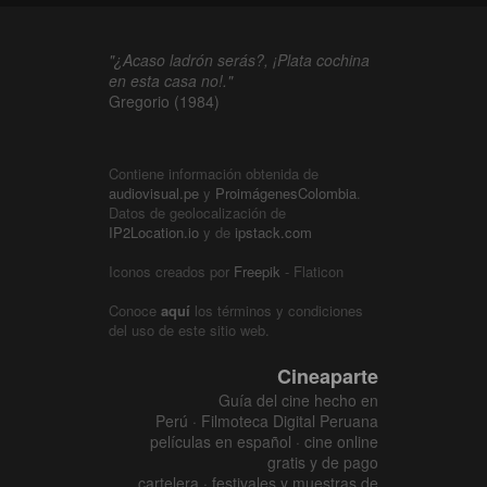
"¿Acaso ladrón serás?, ¡Plata cochina
en esta casa no!."
Gregorio (1984)
Contiene información obtenida de
audiovisual.pe
y
ProimágenesColombia
.
Datos de geolocalización de
IP2Location.io
y de
ipstack.com
Iconos creados por
Freepik
- Flaticon
Conoce
aquí
los términos y condiciones
del uso de este sitio web.
Cineaparte
Guía del cine hecho en
Perú · Filmoteca Digital Peruana
películas en español · cine online
gratis y de pago
cartelera · festivales y muestras de