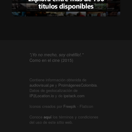
"¡Yo no mecho, soy cinéfilo!."
Como en el cine (2015)
Contiene información obtenida de
audiovisual.pe
y
ProimágenesColombia
.
Datos de geolocalización de
IP2Location.io
y de
ipstack.com
Iconos creados por
Freepik
- Flaticon
Conoce
aquí
los términos y condiciones
del uso de este sitio web.