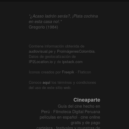
"¿Acaso ladrón serás?, ¡Plata cochina
en esta casa no!."
Gregorio (1984)
Contiene información obtenida de
audiovisual.pe
y
ProimágenesColombia
.
Datos de geolocalización de
IP2Location.io
y de
ipstack.com
Iconos creados por
Freepik
- Flaticon
Conoce
aquí
los términos y condiciones
del uso de este sitio web.
Cineaparte
Guía del cine hecho en
Perú · Filmoteca Digital Peruana
películas en español · cine online
gratis y de pago
cartelera · festivales y muestras de