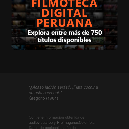
"¿Acaso ladrón serás?, ¡Plata cochina
en esta casa no!."
Gregorio (1984)
Contiene información obtenida de
audiovisual.pe
y
ProimágenesColombia
.
Datos de geolocalización de