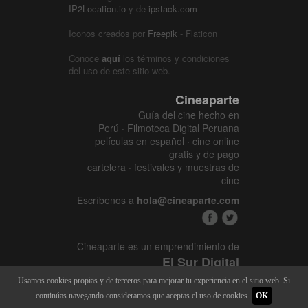
IP2Location.io
y de
ipstack.com
Iconos creados por
Freepik
- Flaticon
Conoce
aquí
los términos y condiciones
del uso de este sitio web.
Cineaparte
Guía del cine hecho en
Perú · Filmoteca Digital Peruana
películas en español · cine online
gratis y de pago
cartelera · festivales y muestras de
cine
Escríbenos a
hola@cineaparte.com
Cineaparte es un emprendimiento de
El Sur Digital
www.elsurcine.com
Usamos cookies propias y de terceros para mejorar tu experiencia en el sitio web. Si
Desarrollado por
SALA247
continúas navegando consideramos que aceptas el uso de cookies.
OK