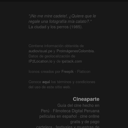
"¡No me mire cadete!, ¿Quiere que le
regale una fotografía mía calato?."
La ciudad y los perros (1985).
Contiene información obtenida de
audiovisual.pe
y
ProimágenesColombia
.
Datos de geolocalización de
IP2Location.io
y de
ipstack.com
Iconos creados por
Freepik
- Flaticon
Conoce
aquí
los términos y condiciones
del uso de este sitio web.
Cineaparte
Guía del cine hecho en
Perú · Filmoteca Digital Peruana
películas en español · cine online
gratis y de pago
cartelera · festivales y muestras de