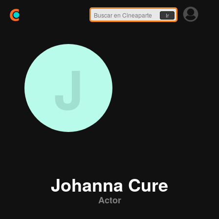
Ir
J
Johanna Cure
Actor