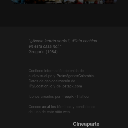
"¿Acaso ladrón serás?, ¡Plata cochina
en esta casa no!."
Gregorio (1984)
Contiene información obtenida de
audiovisual.pe
y
ProimágenesColombia
.
Datos de geolocalización de
IP2Location.io
y de
ipstack.com
Iconos creados por
Freepik
- Flaticon
Conoce
aquí
los términos y condiciones
del uso de este sitio web.
Cineaparte