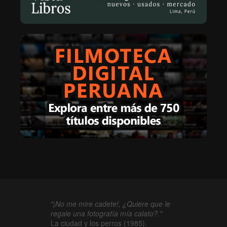
"¡No me mire cadete!, ¿Quiere que le
regale una fotografía mía calato?."
La ciudad y los perros (1985).