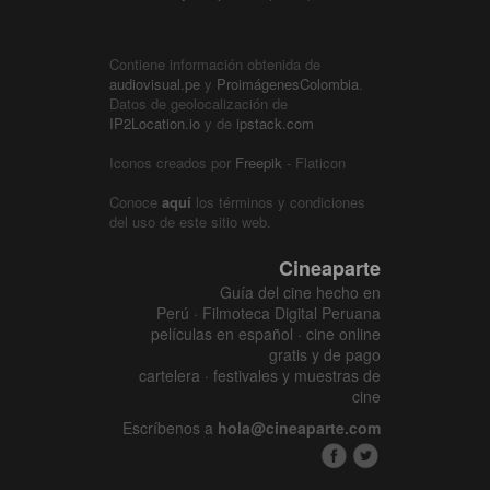
Contiene información obtenida de
audiovisual.pe
y
ProimágenesColombia
.
Datos de geolocalización de
IP2Location.io
y de
ipstack.com
Iconos creados por
Freepik
- Flaticon
Conoce
aquí
los términos y condiciones
del uso de este sitio web.
Cineaparte
Guía del cine hecho en
Perú · Filmoteca Digital Peruana
películas en español · cine online
gratis y de pago
cartelera · festivales y muestras de
cine
Escríbenos a
hola@cineaparte.com