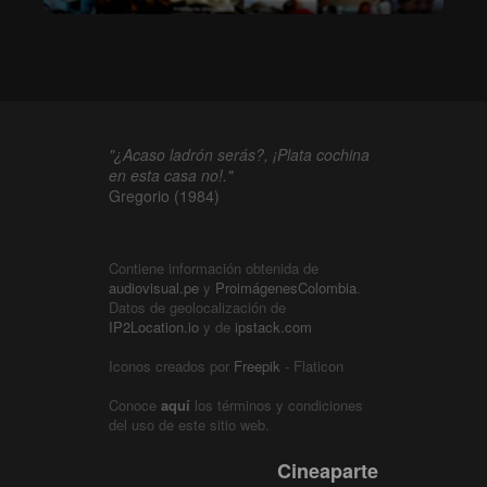
"¿Acaso ladrón serás?, ¡Plata cochina
en esta casa no!."
Gregorio (1984)
Contiene información obtenida de
audiovisual.pe
y
ProimágenesColombia
.
Datos de geolocalización de
IP2Location.io
y de
ipstack.com
Iconos creados por
Freepik
- Flaticon
Conoce
aquí
los términos y condiciones
del uso de este sitio web.
Cineaparte