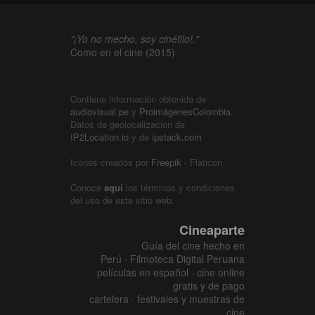
"¡Yo no mecho, soy cinéfilo!."
Como en el cine (2015)
Contiene información obtenida de
audiovisual.pe
y
ProimágenesColombia
.
Datos de geolocalización de
IP2Location.io
y de
ipstack.com
Iconos creados por
Freepik
- Flaticon
Conoce
aquí
los términos y condiciones
del uso de este sitio web.
Cineaparte
Guía del cine hecho en
Perú · Filmoteca Digital Peruana
películas en español · cine online
gratis y de pago
cartelera · festivales y muestras de
cine