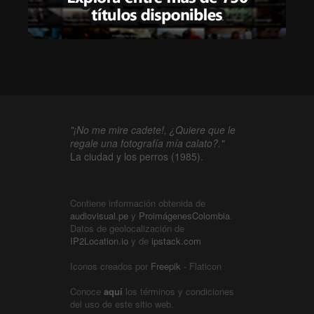
"¡No me mire cadete!, ¿Quiere que le
regale una fotografía mía calato?."
La ciudad y los perros (1985).
Contiene información obtenida de
audiovisual.pe
y
ProimágenesColombia
.
Datos de geolocalización de
IP2Location.io
y de
ipstack.com
Iconos creados por
Freepik
- Flaticon
Conoce
aquí
los términos y condiciones
del uso de este sitio web.