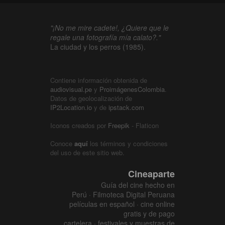
"¡No me mire cadete!, ¿Quiere que le
regale una fotografía mía calato?."
La ciudad y los perros (1985).
Contiene información obtenida de
audiovisual.pe
y
ProimágenesColombia
.
Datos de geolocalización de
IP2Location.io
y de
ipstack.com
Iconos creados por
Freepik
- Flaticon
Conoce
aquí
los términos y condiciones
del uso de este sitio web.
Cineaparte
Guía del cine hecho en
Perú · Filmoteca Digital Peruana
películas en español · cine online
gratis y de pago
cartelera · festivales y muestras de