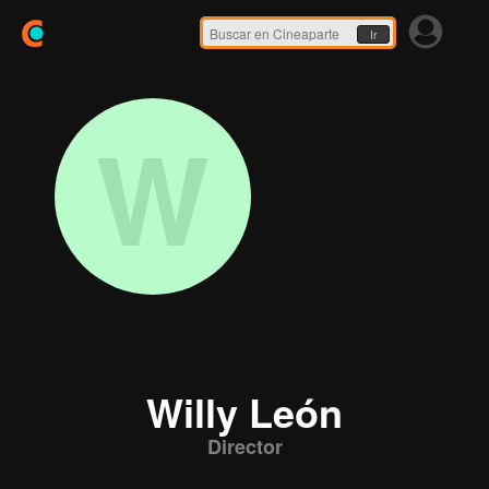
Ir
W
Willy León
Director