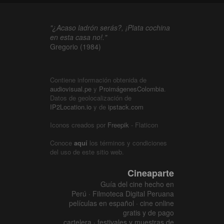
"¿Acaso ladrón serás?, ¡Plata cochina
en esta casa no!."
Gregorio (1984)
Contiene información obtenida de
audiovisual.pe
y
ProimágenesColombia
.
Datos de geolocalización de
IP2Location.io
y de
ipstack.com
Iconos creados por
Freepik
- Flaticon
Conoce
aquí
los términos y condiciones
del uso de este sitio web.
Cineaparte
Guía del cine hecho en
Perú · Filmoteca Digital Peruana
películas en español · cine online
gratis y de pago
cartelera · festivales y muestras de