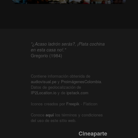
"¿Acaso ladrón serás?, ¡Plata cochina
en esta casa no!."
Gregorio (1984)
Contiene información obtenida de
audiovisual.pe
y
ProimágenesColombia
.
Datos de geolocalización de
IP2Location.io
y de
ipstack.com
Iconos creados por
Freepik
- Flaticon
Conoce
aquí
los términos y condiciones
del uso de este sitio web.
Cineaparte